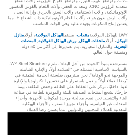
CNC، وقواطع أنابيب الليزر، وقواطع الألواح الليزرية، وآلات القطع
متعددة الرؤوس CNC، ومعدات الحفر، وآلات اللحام بالقوس المغمور
الأوتوماتيكية، وآلات الاستقامة، وآلات السفع بالخردق وإزالة الصدأ،
وآلات الرش بدون هواء، وآلات اللحام الأوتوماتيكية ذات الشعاع H، مما
يضمن إنتاج المكونات بجودة عالية وفي الوقت المناسب.
LWY للهياكل الفولاذية
منتجات
، مشتمل
الهياكل الفولاذية
، فُولاَذ
منازل
الهيكل
، فُولاَذ
ملحقات الهيكل
,
ورش الهياكل الفولاذية
,
المنصات
البحرية
، والمنازل المعيارية، يتم تصديرها إلى أكثر من 50 دولة
ومنطقة حول العالم.
مسترشدة بمبدأ "الجودة من أجل البقاء"، تلتزم LWY Steel Structure
بالسياسة الأساسية المتمثلة في "السلامة أولاً، والإدارة الشاملة
والموجهة نحو الوقاية". نحن ملتزمون بفلسفة الخدمة المتمثلة في
"رضا العملاء أولاً" ونعمل باستمرار على تحسين التكنولوجيا والإدارة
لدينا. داخليًا، نركز على الحفاظ على الطاقة وخفض التكلفة، بينما
خارجيًا، نشجع المنتجات الصديقة للبيئة والموفرة للطاقة في صناعة
البناء والتشييد. نحن نقدم معالجة موحدة لمكونات الأجهزة، وأجزاء
المعدات غير القياسية، وأجزاء تجهيز السفن، والأجزاء الهيكلية
المعدنية للعملاء المحليين والدوليين، مما يضمن رضا العملاء.