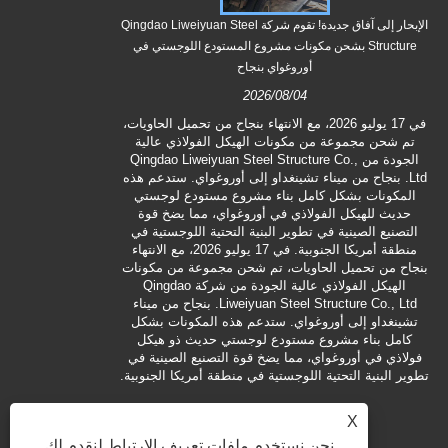
e
الإبحار إلى آفاق جديدة! تقوم شركة Qingdao Liweiyuan Steel
Structure بشحن مكونات مشروع المستودع اللوجستي في
أوروغواي بنجاح
من مكونات ال
2026/08/04
مولوكاي في هاو
في 17 يوليو 2026، مع الانتهاء بنجاح من تحميل الحاويات،
ميناء تشينغداو.
تم شحن مجموعة من مكونات الهيكل الفولاذي عالية
مرحلة التسليم عبر
الجودة من Qingdao Liweiyuan Steel Structure Co.,
الم
Ltd. بنجاح من ميناء تشينغداو إلى أوروغواي. ستدعم هذه
المكونات بشكل كامل بناء مشروع مستودع لوجستي
حديث للهيكل الفولاذي في أوروغواي، مما يضخ قوة
التصنيع الصينية في تطوير البنية التحتية اللوجستية في
منطقة أمريكا الجنوبية. في 17 يوليو 2026، مع الانتهاء
بنجاح من تحميل الحاويات، تم شحن مجموعة من مكونات
الهيكل الفولاذي عالية الجودة من شركة Qingdao
Liweiyuan Steel Structure Co., Ltd. بنجاح من ميناء
تشينغداو إلى أوروغواي. ستدعم هذه المكونات بشكل
كامل بناء مشروع مستودع لوجستي حديث ذو هيكل
فولاذي في أوروغواي، مما يضخ قوة التصنيع الصينية في
تطوير البنية التحتية اللوجستية في منطقة أمريكا الجنوبية.
X
نحن نستخدم ملفات تعريف الارتباط لنقدم لك