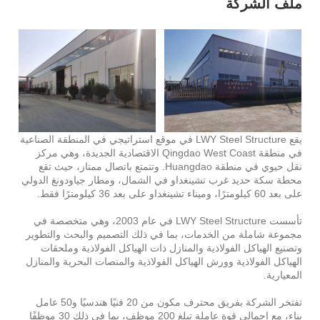
ملف الشركة
يقع LWY Steel Structure في موقع استراتيجي في المنطقة الصناعية
في منطقة Qingdao West Coast الاقتصادية الجديدة، وهي مركز
نقل حيوي في منطقة Huangdao. وتتمتع باتصال ممتاز، حيث تقع
محطة سكة حديد غرب تشينغداو في الشمال، ومطار جياودونغ الدولي
على بعد 60 كيلومترًا، وميناء تشينغداو على بعد 36 كيلومترًا فقط.
تأسست LWY Steel Structure في عام 2003، وهي متخصصة في
مجموعة شاملة من الخدمات، بما في ذلك التصميم والبحث والتطوير
وتصنيع الهياكل الفولاذية والمنازل ذات الهياكل الفولاذية وملحقات
الهياكل الفولاذية وورش الهياكل الفولاذية والمنصات البحرية والمنازل
المعيارية.
تفتخر الشركة بفريق محترف مكون من 20 فنيًا هندسيًا و50 عامل
بناء، مع إجمالي قوة عاملة تبلغ 200 موظف، بما في ذلك 30 موظفًا