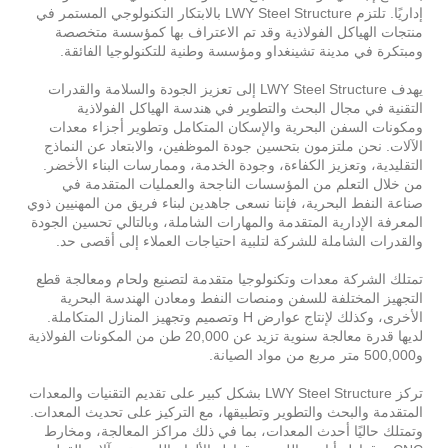
إداريًا. تلتزم LWY Steel Structure بالابتكار التكنولوجي المستمر في
منتجات الهياكل الفولاذية وقد تم الاعتراف بها كمؤسسة متخصصة
ومبتكرة في مدينة تشينغداو ومؤسسة وطنية للتكنولوجيا الفائقة.
يهدف LWY Steel Structure إلى تعزيز الجودة والسلامة والقدرات
التقنية في مجال البحث والتطوير في هندسة الهياكل الفولاذية
ومكونات السفن البحرية والإسكان المتكامل وتطوير أجزاء معدات
الآلات. نحن ملتزمون بتحسين جودة الموظفين، والابتعاد عن النماذج
التقليدية، وتعزيز الكفاءة، وجودة الخدمة، وممارسات البناء الأخضر.
من خلال التعلم من المؤسسات الناجحة والعمليات المتقدمة في
صناعة النفط البحرية، فإننا نسعى جاهدين لبناء فريق من المهنيين ذوي
المعرفة الإدارية المتقدمة والمهارات الشاملة، وبالتالي تحسين الجودة
والقدرات الشاملة للشركة لتلبية احتياجات العملاء إلى أقصى حد.
تمتلك الشركة معدات وتكنولوجيا متقدمة لتصنيع ولحام ومعالجة قطع
التجهيز المختلفة للسفن ومنصات النفط ومعادن الهندسة البحرية
الأخرى، وكذلك لإنتاج عوارض H وتصميم وتجهيز المنازل المتكاملة.
لديها قدرة معالجة سنوية تزيد عن 20,000 طن من المكونات الفولاذية
و500,000 متر مربع من مواد الصيانة.
تركز LWY Steel Structure بشكل كبير على تقديم التقنيات والمعدات
المتقدمة والبحث والتطوير وتطبيقها، مع التركيز على تحديث المعدات.
وتمتلك حاليًا أحدث المعدات، بما في ذلك مراكز المعالجة، ومخارط