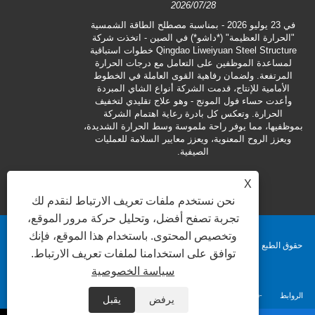
2026/07/28
لعملية التجمي
في 23 يوليو 2026 - بمناسبة مصطلح الطاقة الشمسية
باستخدام نماذج
"الحرارة العظيمة" (*داشو*) في الصين - اتخذت شركة
المكونات ودقة 
Qingdao Liweiyuan Steel Structure خطوات استباقية
الموقع إلى مستو
لمساعدة الموظفين على التعامل مع درجات الحرارة
المرتفعة. ولضمان رفاهية القوى العاملة في الخطوط
الاتصال الافترا
الأمامية للإنتاج، قدمت الشركة أنواع الشاي المبردة
المسبق في المص
وأعدت حساء فول المونج - وهو علاج تقليدي لتخفيف
في الموقع بأكثر من 30% مقارنة ب
الحرارة. وتعكس كل بادرة رعاية اهتمام الشركة
بموظفيها، مما يوفر راحة ملموسة وسط الحرارة الشديدة،
ويعزز الروح المعنوية، ويعزز معايير السلامة للعمليات
الصيفية.
X
نحن نستخدم ملفات تعريف الارتباط لنقدم لك
تجربة تصفح أفضل، وتحليل حركة مرور الموقع،
وتخصيص المحتوى. باستخدام هذا الموقع، فإنك
حقوق الطبع والنشر © 2025 شركة تشينغداو Liweiyuan للصناعات الثقيلة المحدودة.
توافق على استخدامنا لملفات تعريف الارتباط.
سياسة الخصوصية
جميع الحقوق محفوظة.
الروابط
Sitemap
RSS
XML
Privacy Policy
يرفض
يقبل