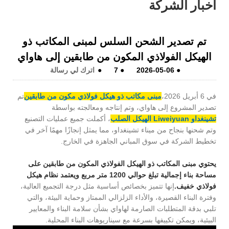
أخبار الشركة
تم تصدير الشحن السلس لمبنى المكاتب ذو
الهيكل الفولاذي المكون من طابقين إلى هاواي
●
2026-05-06
●
7
●
اترك لي رسالة
في 6 أبريل 2026،
مبنى مكاتب ذو هيكل فولاذي مكون من طابقين
تم
تصدير المشروع إلى هاواي، وتم إنتاجه ومعالجته بواسطة
تشينغداو Liweiyuan الهيكل الصلب
، أكملت جميع عمليات التصنيع
وتم شحنها بنجاح من ميناء تشينغداو، مما يمثل إنجازًا مهمًا آخر في
تخطيط الشركة في سوق المباني الجاهزة في الخارج.
يحتوي مبنى المكاتب ذو الهيكل الفولاذي المكون من طابقين على
مساحة بناء إجمالية تبلغ حوالي 1200 متر مربع ويعتمد نظام هيكل
فولاذي خفيف.
إنها تتميز بخصائص أساسية مثل درجة التجميع العالية،
وفترة البناء القصيرة، والأداء الزلزالي الممتاز وحماية البيئة، والتي
تلبي بدقة المتطلبات الصارمة لهاواي بشأن سلامة البناء والمعايير
البيئية، ويمكن تكييفها بسرعة مع سيناريوهات البناء المحلية.