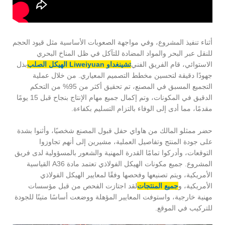
أثناء تنفيذ المشروع، وفي مواجهة الصعوبات الأساسية مثل قيود الحجم
للنقل عبر البحر والمواد المضادة للتآكل في ظل المناخ البحري
الاستوائي، قام الفريق الفني
تشينغداو Liweiyuan الهيكل الصلب
بذل
جهودًا دقيقة لتحسين مخطط التصميم المعياري. من خلال عملية
التجميع المسبق في المصنع، تم تحقيق أكثر من 95% من التحكم
الدقيق في المكونات، وتم إكمال جميع مهام الإنتاج بنجاح قبل 15 يومًا
مقدمًا، مما أدى إلى الوفاء بالتزام التسليم بكفاءة.
حضر ممثلو المالك من هاواي حفل قبول المصنع شخصيًا، وأثنوا بشدة
على جودة المنتج وتفاصيل العملية، مشيرين إلى أنهم تجاوزوا
التوقعات، وأدركوا تمامًا القدرة المهنية والشعور بالمسؤولية لدى فريق
المشروع. جميع مكونات الهيكل الفولاذي تعتمد مادة A36 القياسية
الأمريكية، ويتم تصنيعها وفحصها وفقًا لمعايير الهيكل الفولاذي
الأمريكية، و
جميع المنتجات
لقد اجتازت الفحص من قبل مؤسسات
مهنية خارجية، واستوفت المعايير المؤهلة ووضعت أساسًا متينًا للجودة
للتركيب في الموقع.