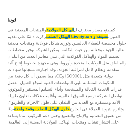
قوتنا
كمصنع مصدر محترف ل
الهياكل الفولاذية
والمنتجات المعدنية في
الصين،
تشينغداو Liweiyuan الهيكل الصلب
ركزت دائمًا على تقديم
حلول مخصصة للعملاء العالميين وتوريد هياكل فولاذية ومنتجات معدنية
عالية الجودة وفعالة من حيث التكلفة. يمكن للشركة توفير مخططات
تصميم المواد والهياكل الفولاذية التي تلبي معايير العديد من البلدان
والمناطق مثل الولايات المتحدة وأوروبا، وهي مجهزة بخطوط إنتاج آلية
متقدمة ونظام كامل لمراقبة الجودة، وقد اجتازت منتجاتها شهادات
دولية متعددة مثل ISO9001 وCE، مما يضمن أن كل دفعة من
المكونات المسلمة تلبي المواصفات الفنية لموقع العميل. بفضل
قدرات الخدمة الفعالة والمستجيبة وأداء التسليم المستقر والموثوق،
تواصل الشركة توسيع السوق العالمية، وأقامت علاقات تعاون طويلة
الأمد ومستقرة مع العديد من البلدان على طول "الحزام والطريق"،
وتلتزم بتزويد العملاء في الخارج
حلول الهيكل الصلب وقفة واحدة
بدءًا
من تعميق التصميم والإنتاج والتصنيع وحتى دعم التركيب، مما يساعد
على انتشار تقنيات ومنتجات الهياكل الفولاذية الصينية إلى العالمية.