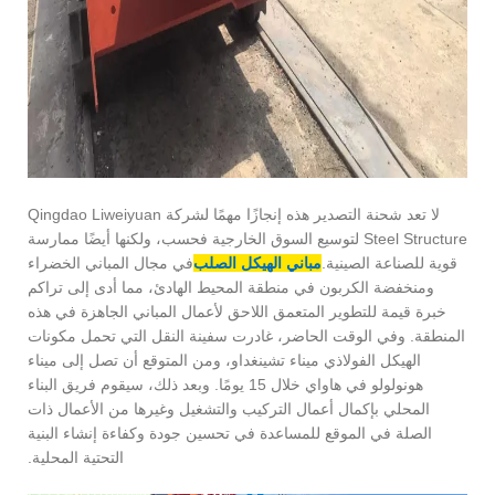
لا تعد شحنة التصدير هذه إنجازًا مهمًا لشركة Qingdao Liweiyuan
Steel Structure لتوسيع السوق الخارجية فحسب، ولكنها أيضًا ممارسة
قوية للصناعة الصينية.
مباني الهيكل الصلب
في مجال المباني الخضراء
ومنخفضة الكربون في منطقة المحيط الهادئ، مما أدى إلى تراكم
خبرة قيمة للتطوير المتعمق اللاحق لأعمال المباني الجاهزة في هذه
المنطقة. وفي الوقت الحاضر، غادرت سفينة النقل التي تحمل مكونات
الهيكل الفولاذي ميناء تشينغداو، ومن المتوقع أن تصل إلى ميناء
هونولولو في هاواي خلال 15 يومًا. وبعد ذلك، سيقوم فريق البناء
المحلي بإكمال أعمال التركيب والتشغيل وغيرها من الأعمال ذات
الصلة في الموقع للمساعدة في تحسين جودة وكفاءة إنشاء البنية
التحتية المحلية.