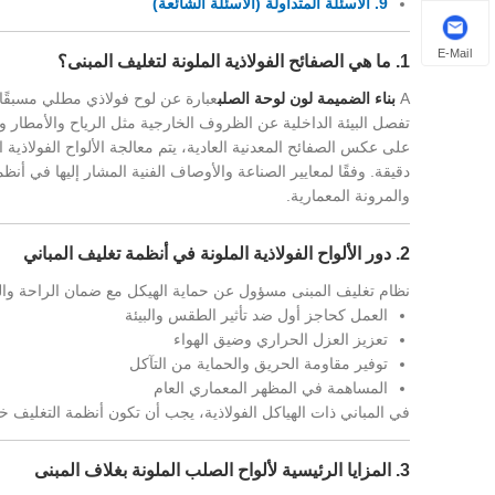
9. الأسئلة المتداولة (الأسئلة الشائعة)
E-Mail
1. ما هي الصفائح الفولاذية الملونة لتغليف المبنى؟
A
بناء الضميمة لون لوحة الصلب
عبارة عن لوح فولاذي مطلي مسبقً
تفصل البيئة الداخلية عن الظروف الخارجية مثل الرياح والأمطار 
على عكس الصفائح المعدنية العادية، يتم معالجة الألواح الفولاذي
دقيقة. وفقًا لمعايير الصناعة والأوصاف الفنية المشار إليها في أنظمة
والمرونة المعمارية.
2. دور الألواح الفولاذية الملونة في أنظمة تغليف المباني
نظام تغليف المبنى مسؤول عن حماية الهيكل مع ضمان الراحة والسلا
العمل كحاجز أول ضد تأثير الطقس والبيئة
تعزيز العزل الحراري وضيق الهواء
توفير مقاومة الحريق والحماية من التآكل
المساهمة في المظهر المعماري العام
في المباني ذات الهياكل الفولاذية، يجب أن تكون أنظمة التغليف خفيفة 
3. المزايا الرئيسية لألواح الصلب الملونة بغلاف المبنى