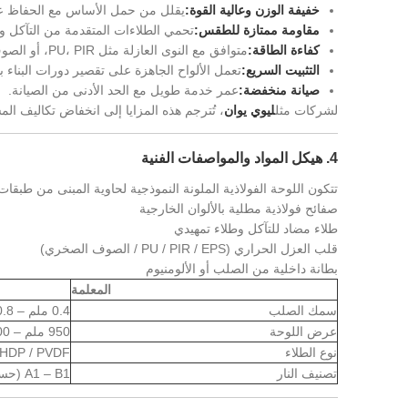
خفيفة الوزن وعالية القوة:
يقلل من حمل الأساس مع الحفاظ على
مقاومة ممتازة للطقس:
تحمي الطلاءات المتقدمة من التآكل و
كفاءة الطاقة:
متوافق مع النوى العازلة مثل PU، PIR، أو الصوف الصخري.
التثبيت السريع:
تعمل الألواح الجاهزة على تقصير دورات البناء 
صيانة منخفضة:
عمر خدمة طويل مع الحد الأدنى من الصيانة.
لشركات مثل
ليوي يوان
، تُترجم هذه المزايا إلى انخفاض تكاليف الم
4. هيكل المواد والمواصفات الفنية
تتكون اللوحة الفولاذية الملونة النموذجية لحاوية المبنى من طبقات
صفائح فولاذية مطلية بالألوان الخارجية
طلاء مضاد للتآكل وطلاء تمهيدي
قلب العزل الحراري (PU / PIR / EPS / الصوف الصخري)
بطانة داخلية من الصلب أو الألومنيوم
المعلمة
سمك الصلب
0.4 ملم – 0.8 ملم
عرض اللوحة
950 ملم – 1200 ملم
نوع الطلاء
 HDP / PVDF
تصنيف النار
A1 – B1 (حسب النواة)