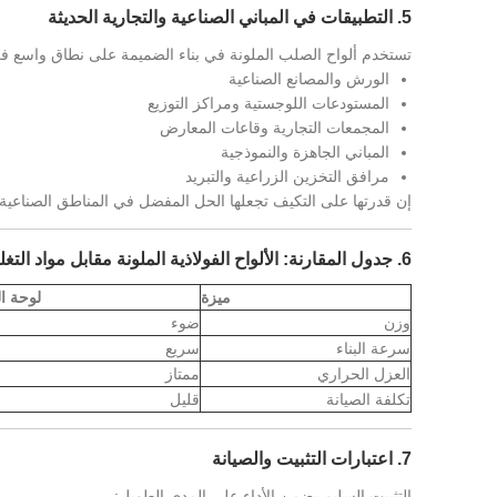
5. التطبيقات في المباني الصناعية والتجارية الحديثة
تستخدم ألواح الصلب الملونة في بناء الضميمة على نطاق واسع ف
الورش والمصانع الصناعية
المستودعات اللوجستية ومراكز التوزيع
المجمعات التجارية وقاعات المعارض
المباني الجاهزة والنموذجية
مرافق التخزين الزراعية والتبريد
إن قدرتها على التكيف تجعلها الحل المفضل في المناطق الصناعية س
6. جدول المقارنة: الألواح الفولاذية الملونة مقابل مواد التغليف التقليدية
ميزة
لوحة ا
وزن
ضوء
سرعة البناء
سريع
العزل الحراري
ممتاز
تكلفة الصيانة
قليل
7. اعتبارات التثبيت والصيانة
التثبيت السليم يضمن الأداء على المدى الطويل: