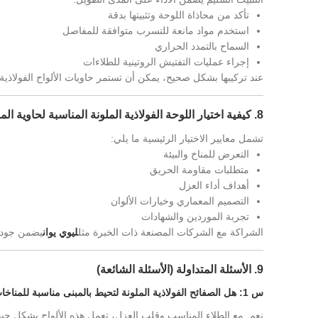
تأكد من محاذاة اللوحة وتثبيتها بدقة
استخدم مواد مانعة للتسرب متوافقة للمفاصل
السماح بالتمدد الحراري
إجراء عمليات التفتيش الروتينية للطلاءات
عند تركيبها بشكل صحيح، يمكن أن تستمر حاويات الألواح الفولاذية الملونة لأكثر من 25 عامًا مع
8. كيفية اختيار اللوحة الفولاذية الملونة المناسبة لحاوية المبنى
تشمل معايير الاختيار الرئيسية ما يلي:
التعرض للمناخ والبيئة
متطلبات مقاومة الحريق
أهداف أداء العزل
التصميم المعماري وخيارات الألوان
تجربة الموردين والشهادات
الشراكة مع الشركات المصنعة ذات الخبرة مثل
ليوي يوان
يضمن جودة 
9. الأسئلة المتداولة (الأسئلة الشائعة)
س 1: هل الصفائح الفولاذية الملونة لتحيط بالمبنى مناسبة للمناخات القاسية؟
نعم. مع الطلاء المناسب وقلب العزل، تعمل هذه الألواح بشكل جيد ف