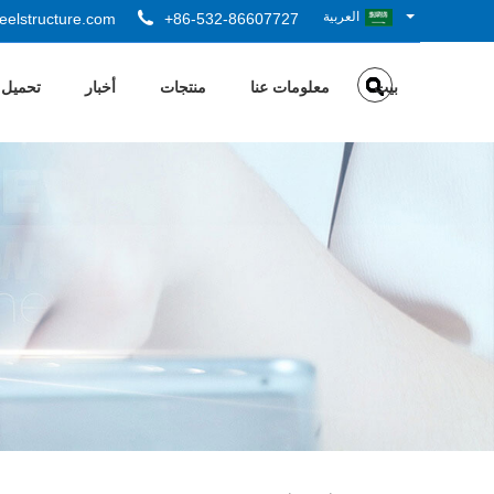
العربية
elstructure.com
+86-532-86607727
بيت
معلومات عنا
منتجات
أخبار
تحميل