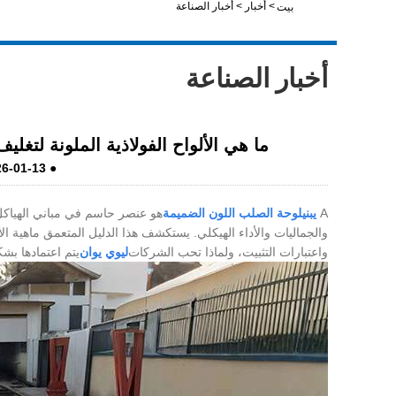
>
أخبار
>
أخبار الصناعة
بيت
أخبار الصناعة
ما هي الألواح الفولاذية الملونة لتغلي
26-01-13
●
A
يبني
لوحة الصلب اللون الضميمة
هو عنصر حاسم في مباني الهياكل 
والجماليات والأداء الهيكلي. يستكشف هذا الدليل المتعمق ماهية الألو
واعتبارات التثبيت، ولماذا تحب الشركات
ليوي يوان
يتم اعتمادها بشك