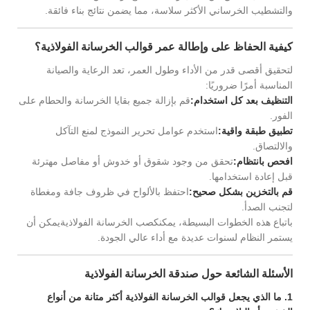
والتشطيب الخرساني الأكثر سلاسة، مما يضمن نتائج بناء فائقة.
كيفية الحفاظ على وإطالة عمر قوالب الخرسانة الفولاذية؟
لتحقيق أقصى قدر من الأداء وطول العمر، تعد الرعاية والصيانة
المناسبة أمرًا ضروريًا:
التنظيف بعد كل استخدام:
قم بإزالة جميع بقايا الخرسانة والحطام على
الفور.
تطبيق طبقة واقية:
استخدم عوامل تحرير النموذج لمنع التآكل
والالتصاق.
افحص بانتظام:
تحقق من وجود شقوق أو خدوش أو مفاصل مهترئة
قبل إعادة استخدامها.
قم بالتخزين بشكل صحيح:
احتفظ بالألواح في ظروف جافة ومغطاة
لتجنب الصدأ.
باتباع هذه الخطوات البسيطة، يمكنك
صب الخرسانة الفولاذية
يمكن أن
يستمر النظام لسنوات عديدة مع أداء عالي الجودة.
الأسئلة الشائعة حول صندقة الخرسانة الفولاذية
1. ما الذي يجعل قوالب الخرسانة الفولاذية أكثر متانة من أنواع