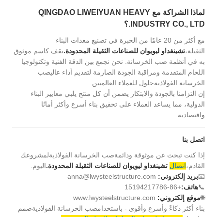
لماذا الشراكة مع QINGDAO LIWEIYUAN HEAVY
INDUSTRY CO., LTD.؟
مع أكثر من 20 عامًا من الخبرة في تصنيع معدات البناء
الثقيلة،
تشينغداو ليويوان للصناعات الثقيلة المحدودة.
يقف كاسم موثوق
به في أنظمة صب الخرسانة. نحن نجمع بين الدقة الفنية وتكنولوجيا
اللحام المتقدمة ومراقبة الجودة الصارمة لتقديم أداء عالي
صب
الخرسانة الفولاذية
حلول للعملاء العالميين.
إن التزامنا بالجودة والابتكار يضمن أن كل منتج يلبي معايير البناء
الدولية، مما يساعد العملاء على تحقيق بناء أسرع وأكثر أمانًا
واقتصادية.
اتصل بنا
إذا كنت تبحث عن موثوقة ودائمة
صب الخرسانة الفولاذية
لمشروعك
القادم،
اتصال
تشينغداو ليويوان للصناعات الثقيلة المحدودة.
اليوم.
📧
بريد إلكتروني:
anna@lwysteelstructure.com
📞
هاتف:
+86-15194217786
🌐
موقع إلكتروني:
www.lwysteelstructure.com
بناء أكثر ذكاءً وأسرع وأقوى - باستخدام
صب الخرسانة الفولاذية
صمم