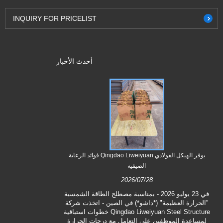
INQUIRY FOR PRICELIST
أحدث الأخبار
أخبار في صناعة
يوفر الهيكل الفولاذي Qingdao Liweiyuan فوائد الرعاية
الصيفية
2026/07/28
لعملية التجمي
في 23 يوليو 2026 - بمناسبة مصطلح الطاقة الشمسية
باستخدام نماذج
"الحرارة العظيمة" (*داشو*) في الصين - اتخذت شركة
المكونات ودقة 
Qingdao Liweiyuan Steel Structure خطوات استباقية
الموقع إلى مستو
لمساعدة الموظفين على التعامل مع درجات الحرارة