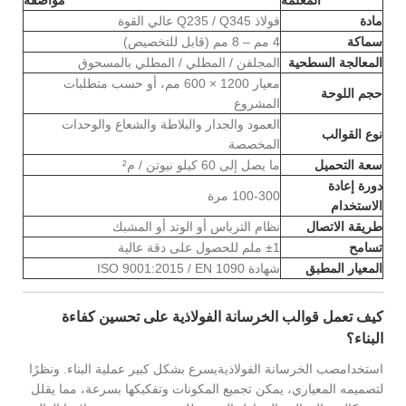
مادة
فولاذ Q235 / Q345 عالي القوة
سماكة
4 مم – 8 مم (قابل للتخصيص)
المعالجة السطحية
المجلفن / المطلي / المطلي بالمسحوق
معيار 1200 × 600 مم، أو حسب متطلبات
حجم اللوحة
المشروع
العمود والجدار والبلاطة والشعاع والوحدات
نوع القوالب
المخصصة
سعة التحميل
ما يصل إلى 60 كيلو نيوتن / م²
دورة إعادة
100-300 مرة
الاستخدام
طريقة الاتصال
نظام الترباس أو الوتد أو المشبك
تسامح
±1 ملم للحصول على دقة عالية
المعيار المطبق
شهادة ISO 9001:2015 / EN 1090
كيف تعمل قوالب الخرسانة الفولاذية على تحسين كفاءة
البناء؟
استخدام
صب الخرسانة الفولاذية
يسرع بشكل كبير عملية البناء. ونظرًا
لتصميمه المعياري، يمكن تجميع المكونات وتفكيكها بسرعة، مما يقلل