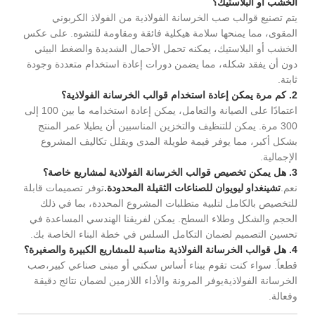
الخشب أو البلاستيك؟
يتم تصنيع قوالب صب الخرسانة الفولاذية من الفولاذ الكربوني
المقوى، مما يمنحها سلامة هيكلية فائقة ومقاومة للتشوه. على عكس
الخشب أو البلاستيك، يمكنه تحمل الأحمال الشديدة والضغط البيئي
دون أن يفقد شكله، مما يضمن دورات إعادة استخدام متعددة وجودة
ثابتة.
2. كم مرة يمكن إعادة استخدام قوالب الخرسانة الفولاذية؟
اعتمادًا على الصيانة والتعامل، يمكن إعادة استخدامه ما بين 100 إلى
300 مرة. يمكن للتنظيف والتخزين المناسبين أن يطيلا عمر المنتج
بشكل أكبر، مما يوفر قيمة طويلة المدى ويقلل تكاليف المشروع
الإجمالية.
3. هل يمكن تخصيص قوالب الخرسانة الفولاذية لمشاريع خاصة؟
نعم.
تشينغداو ليويوان للصناعات الثقيلة المحدودة.
توفر تصميمات قابلة
للتخصيص بالكامل لتلبية متطلبات المشروع المحددة، بما في ذلك
الحجم والشكل وطلاء السطح. يمكن لفريقنا الهندسي المساعدة في
تحسين التصميم لضمان التكامل السلس في خطة البناء الخاصة بك.
4. هل قوالب الخرسانة الفولاذية مناسبة للمشاريع الكبيرة والصغيرة؟
قطعاً. سواء كنت تقوم ببناء أساس سكني أو مبنى صناعي كبير،
صب
الخرسانة الفولاذية
يوفر المرونة والأداء اللازمين لضمان نتائج دقيقة
وفعالة.