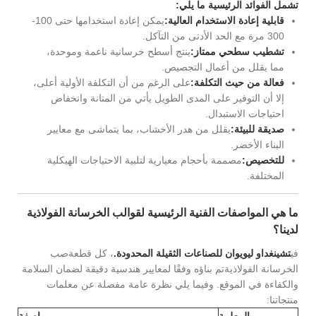
تشمل الفوائد الرئيسية ما يلي:
قابلية إعادة الاستخدام العالية:
يمكن إعادة استخدامها حتى 100-
300 مرة مع الحد الأدنى من التآكل.
تشطيب سطحي ممتاز:
ينتج أسطح خرسانية ناعمة وموحدة،
مما يقلل من أعمال التجصيص.
فعالة من حيث التكلفة:
على الرغم من أن التكلفة الأولية أعلى،
إلا أن التوفير على المدى الطويل يأتي من المتانة وانخفاض
احتياجات الاستبدال.
صديقة للبيئة:
يقلل من هدر الأخشاب، بما يتماشى مع معايير
البناء الأخضر.
للتخصيص:
مصممة بأحجام معيارية لتلبية الاحتياجات الهيكلية
المختلفة.
ما هي المواصفات الفنية الرئيسية لقوالب الخرسانة الفولاذية
لدينا؟
في
تشينغداو ليويوان للصناعات الثقيلة المحدودة.
، كل قطعة
صب
الخرسانة الفولاذية
تم بناؤه وفقًا لمعايير هندسية دقيقة لضمان السلامة
والكفاءة في الموقع. وفيما يلي نظرة عامة مفصلة عن معلمات
منتجاتنا:
المعلمة
مواصفة