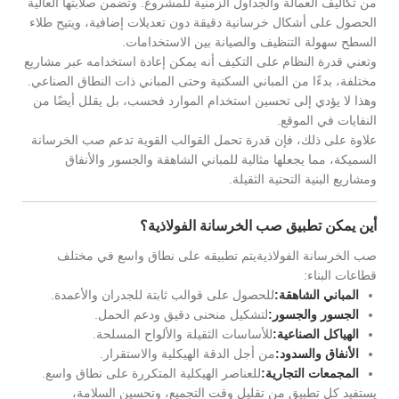
من تكاليف العمالة والجداول الزمنية للمشروع. وتضمن صلابتها العالية
الحصول على أشكال خرسانية دقيقة دون تعديلات إضافية، ويتيح طلاء
السطح سهولة التنظيف والصيانة بين الاستخدامات.
وتعني قدرة النظام على التكيف أنه يمكن إعادة استخدامه عبر مشاريع
مختلفة، بدءًا من المباني السكنية وحتى المباني ذات النطاق الصناعي.
وهذا لا يؤدي إلى تحسين استخدام الموارد فحسب، بل يقلل أيضًا من
النفايات في الموقع.
علاوة على ذلك، فإن قدرة تحمل القوالب القوية تدعم صب الخرسانة
السميكة، مما يجعلها مثالية للمباني الشاهقة والجسور والأنفاق
ومشاريع البنية التحتية الثقيلة.
أين يمكن تطبيق صب الخرسانة الفولاذية؟
صب الخرسانة الفولاذية
يتم تطبيقه على نطاق واسع في مختلف
قطاعات البناء:
المباني الشاهقة:
للحصول على قوالب ثابتة للجدران والأعمدة.
الجسور والجسور:
لتشكيل منحنى دقيق ودعم الحمل.
الهياكل الصناعية:
للأساسات الثقيلة والألواح المسلحة.
الأنفاق والسدود:
من أجل الدقة الهيكلية والاستقرار.
المجمعات التجارية:
للعناصر الهيكلية المتكررة على نطاق واسع.
يستفيد كل تطبيق من تقليل وقت التجميع، وتحسين السلامة،