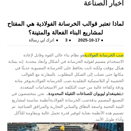
أخبار الصناعة
لماذا تعتبر قوالب الخرسانة الفولاذية هي المفتاح
لمشاريع البناء الفعالة والمتينة؟
●
2025-10-17
●
3
●
اترك لي رسالة
صب الخرسانة الفولاذية
هو نظام بناء عالي القوة وقابل لإعادة
الاستخدام مصمم لقولبة الخرسانة في أشكال وأبعاد محددة. إنه بمثابة
هيكل مؤقت ولكنه ثابت يحافظ على الخرسانة المصبوبة حديثًا في
مكانها حتى تصلب إلى الشكل المطلوب. بالمقارنة مع القوالب
الخشبية أو البلاستيكية التقليدية،
صب الخرسانة الفولاذية
يوفر متانة
ودقة وكفاءة عالية من حيث التكلفة عبر الاستخدامات المتعددة.
في
تشينغداو ليويوان للصناعات الثقيلة المحدودة.
، نحن متخصصون في
التصنيع المصمم بدقة
صب الخرسانة الفولاذية
أنظمة مناسبة لمشاريع
البنية التحتية واسعة النطاق والمباني التجارية والمرافق الصناعية. تم
تصميم هذه الأنظمة بعناية لتوفير قدرة تحمل عالية ومقاومة للتآكل
وأداء طويل الأمد.