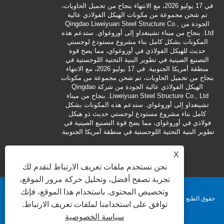
في 17 يوليو 2026، مع الانتهاء بنجاح من تحميل الحاويات،
ميناء تشينغداو.
تم شحن مجموعة من مكونات الهيكل الفولاذي عالية
مرحلة التسليم عبر
الجودة من Qingdao Liweiyuan Steel Structure Co.,
الم
Ltd. بنجاح من ميناء تشينغداو إلى أوروغواي. ستدعم هذه
المكونات بشكل كامل بناء مشروع مستودع لوجستي
حديث للهيكل الفولاذي في أوروغواي، مما يضخ قوة
التصنيع الصينية في تطوير البنية التحتية اللوجستية في
منطقة أمريكا الجنوبية. في 17 يوليو 2026، مع الانتهاء
بنجاح من تحميل الحاويات، تم شحن مجموعة من مكونات
الهيكل الفولاذي عالية الجودة من شركة Qingdao
Liweiyuan Steel Structure Co., Ltd. بنجاح من ميناء
تشينغداو إلى أوروغواي. ستدعم هذه المكونات بشكل
كامل بناء مشروع مستودع لوجستي حديث ذو هيكل
فولاذي في أوروغواي، مما يضخ قوة التصنيع الصينية في
تطوير البنية التحتية اللوجستية في منطقة أمريكا الجنوبية.
X
نحن نستخدم ملفات تعريف الارتباط لنقدم لك
تجربة تصفح أفضل، وتحليل حركة مرور الموقع،
وتخصيص المحتوى. باستخدام هذا الموقع، فإنك
حقوق الطبع والنشر © 2025 شركة تشينغداو Liweiyuan للصناعات الثقيلة المحدودة.
توافق على استخدامنا لملفات تعريف الارتباط.
سياسة الخصوصية
جميع الحقوق محفوظة.