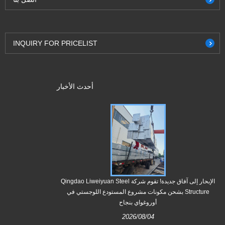
INQUIRY FOR PRICELIST
أحدث الأخبار
تم شحن الدفعة 
e
الإبحار إلى آفاق جديدة! تقوم شركة Qingdao Liweiyuan Steel
Structure بشحن مكونات مشروع المستودع اللوجستي في
أوروغواي بنجاح
من مكونات ال
2026/08/04
مولوكاي في هاو